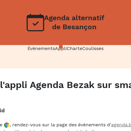
Agenda alternatif
de Besançon
Évènements
Appli
Charte
Coulisses
r l'appli Agenda Bezak sur s
id
me
, rendez-vous sur la page des évènements d'
agenda.b